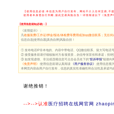
【使用信息必读:本信息为用户自行发布，网站不介入任何交易,不
使用者本身需自行判断,据此交易风险自负！详情阅读以下《免责声
【使用信息须知(必读)：】
《友情提示》：
凡
收服装费/工作证/押金/报名/体检费等费用或加qq微信联系；无任何
信息自选|使用自愿|真伪自辨|风险自担！
① 发布电话IP非本地的、内容中带电话、QQ微信联系、留大写电话
② 接受服务前请仔细核验对方各项资质，勿信夸张宣传和承诺；拒绝
③ 如发现虚假、非法或违规信息可点击会员名下的“
投诉举报
”链接向
《免责声明》
:使用信息前请认真阅读
《用户服务协议》
,使用信息视
本网页内容由用户自行发布，信息的真实性准确性和合法性及承诺均
谢绝推销！
-->-->认准
医疗招聘在线网官网 zhaopino