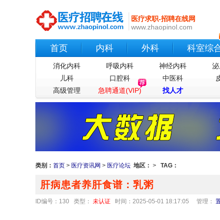
医疗求职-招聘在线网
www.zhaopinol.com
首页
内科
外科
科室综
消化内科
呼吸内科
神经内科
泌
儿科
口腔科
中医科
高级管理
急聘通道(VIP)
找人才
类别：
首页
>
医疗资讯网
>
医疗论坛
地区：
>
TAG：
肝病患者养肝食谱：乳粥
ID编号：130 类型：
未认证
时间：2025-05-01 18:17:05
管理：