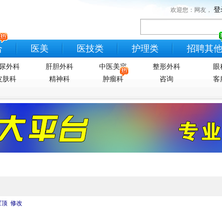
登
欢迎您：网友，
合
医美
医技类
护理类
招聘其
尿外科
肝胆外科
中医美容
整形外科
眼
皮肤科
精神科
肿瘤科
咨询
客
置顶
修改