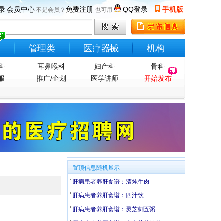
录
会员中心
免费注册
QQ登录
手机版
不是会员？
也可用
他
管理类
医疗器械
机构
科
耳鼻喉科
妇产科
骨科
服
推广/企划
医学讲师
开始发布
置顶信息随机展示
肝病患者养肝食谱：清炖牛肉
肝病患者养肝食谱：四汁饮
肝病患者养肝食谱：灵芝刺五粥