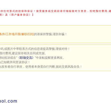
提供任何形式的担保和保证！接受服务或交易前请仔细核验对方资质，拒绝预付费用,
明》及《用户服务协议》】
条件/工作地不限/兼职/日结
的请保持警惕,谨防诈骗！
号码,或图片中带联系方式的信息请提高警惕,谨慎对待！
预付费用,建议留存相关合同或凭据。
网站投诉或在“
《职场交流》
”中发帖提醒更多网友。
为已知晓并同意该协议！
由发布者自行承担，使用者本身需自行判断,据此交易风险自负！
l.com