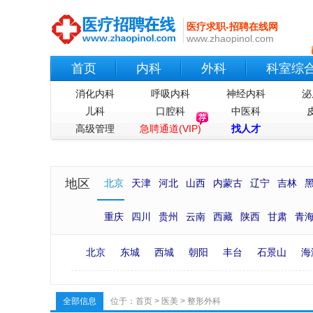
医疗求职-招聘在线网
www.zhaopinol.com
首页
内科
外科
科室综
消化内科
呼吸内科
神经内科
泌
儿科
口腔科
中医科
高级管理
急聘通道(VIP)
找人才
地区
北京
天津
河北
山西
内蒙古
辽宁
吉林
重庆
四川
贵州
云南
西藏
陕西
甘肃
青
北京
东城
西城
朝阳
丰台
石景山
海
全部信息
位于：
首页
>
医美
>
整形外科