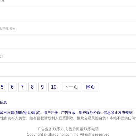
吉林
猎头三部
云南
四川
5
6
7
8
9
10
下一页
尾页
信息
留言反馈(帮助/意见/建议)
-
用户注册
-
广告投放
-
用户服务协议
-
信息禁止发布规则
-
法性由发布人负责。如有侵权请权利人联系删除。据此交易风险自负！本站不提供任何
广告业务:联系方式 售后问题:联系电话
Copyright © zhaopinol.com Inc. All rights reserved