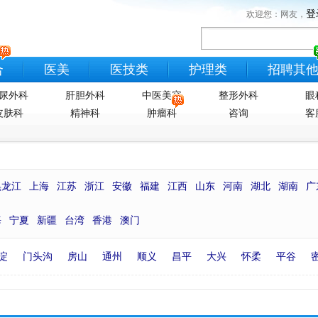
登
欢迎您：网友，
合
医美
医技类
护理类
招聘其
尿外科
肝胆外科
中医美容
整形外科
眼
皮肤科
精神科
肿瘤科
咨询
客
黑龙江
上海
江苏
浙江
安徽
福建
江西
山东
河南
湖北
湖南
广
海
宁夏
新疆
台湾
香港
澳门
淀
门头沟
房山
通州
顺义
昌平
大兴
怀柔
平谷