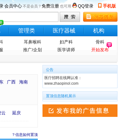
录
会员中心
免费注册
QQ登录
手机版
不是会员？
也可用
他
管理类
医疗器械
机构
科
耳鼻喉科
妇产科
骨科
服
推广/企划
医学讲师
开始发布
公告
医疗招聘在线网认准：
东
广西
海南
www.zhaopinol.com
置顶信息随机展示
密云
延庆
？信息如何置顶