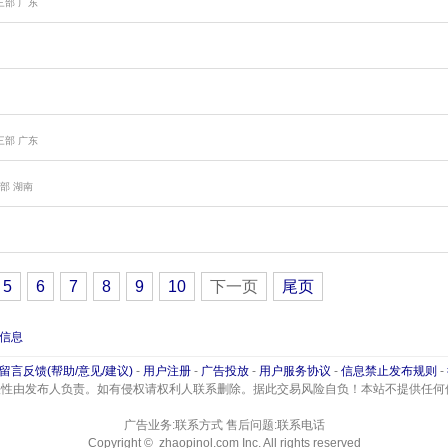
三部
广东
三部
广东
三部
湖南
5
6
7
8
9
10
下一页
尾页
信息
留言反馈(帮助/意见/建议)
-
用户注册
-
广告投放
-
用户服务协议
-
信息禁止发布规则
-
法性由发布人负责。如有侵权请权利人联系删除。据此交易风险自负！本站不提供任何
广告业务:联系方式 售后问题:联系电话
Copyright © zhaopinol.com Inc. All rights reserved