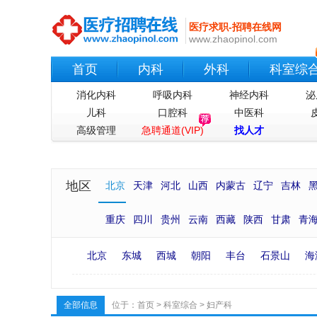
医疗求职-招聘在线网
www.zhaopinol.com
首页
内科
外科
科室综
消化内科
呼吸内科
神经内科
泌
儿科
口腔科
中医科
高级管理
急聘通道(VIP)
找人才
地区
北京
天津
河北
山西
内蒙古
辽宁
吉林
重庆
四川
贵州
云南
西藏
陕西
甘肃
青
北京
东城
西城
朝阳
丰台
石景山
海
全部信息
位于：
首页
>
科室综合
>
妇产科