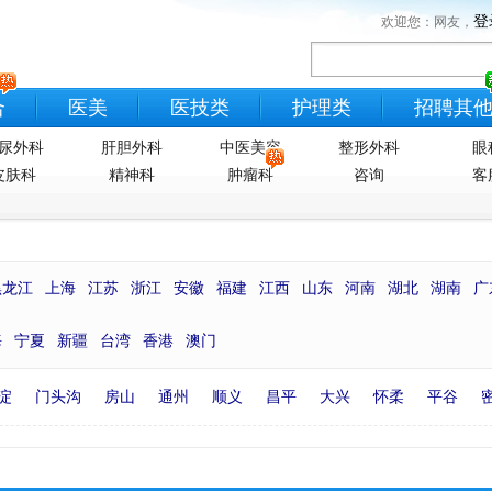
登
欢迎您：网友，
合
医美
医技类
护理类
招聘其
尿外科
肝胆外科
中医美容
整形外科
眼
皮肤科
精神科
肿瘤科
咨询
客
黑龙江
上海
江苏
浙江
安徽
福建
江西
山东
河南
湖北
湖南
广
海
宁夏
新疆
台湾
香港
澳门
淀
门头沟
房山
通州
顺义
昌平
大兴
怀柔
平谷