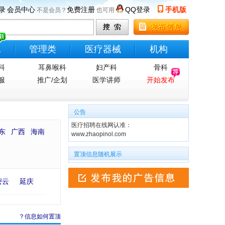
录
会员中心
免费注册
QQ登录
手机版
不是会员？
也可用
他
管理类
医疗器械
机构
科
耳鼻喉科
妇产科
骨科
服
推广/企划
医学讲师
开始发布
公告
医疗招聘在线网认准：
东
广西
海南
www.zhaopinol.com
置顶信息随机展示
密云
延庆
？信息如何置顶