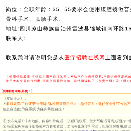
岗位：全职年龄：35--55要求会使用腹腔镜
骨科手术、肛肠手术。
地址:四川凉山彝族自治州雷波县锦城镇南环路1
联系人:
联系我时请说明您是从
医疗招聘在线网
上面看到
【使用信息必读:本信息为用户自行发布，网站不介入任何交易,不提供任何形式
使用者本身需自行判断,据此交易风险自负！详情阅读以下《免责声明》及《用户
【使用信息须知(必读)：】
《友情提示》：
凡
收服装费/工作证/押金/报名/体检费等费用或加qq微信联系；无任何条件/工作地不
信息自选|使用自愿|真伪自辨|风险自担！
① 发布电话IP非本地的、内容中带电话、QQ微信联系、留大写电话号码,或图片中
② 接受服务前请仔细核验对方各项资质，勿信夸张宣传和承诺；拒绝预付费用,建