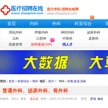
医疗求职-招聘在线网
www.zhaopinol.com
首页
内科
外科
科室综合
消化内科
呼吸内科
神经内科
泌尿外科
儿科
口腔科
中医科
皮肤科
高级管理
急聘通道(VIP)
找人才
类别：
首页
>
科室综合
>
骨科
地区：
四川
>
TAG：
待遇
提成
高薪
普通外科、泌尿外科、骨外科
ID编号：6014 类型：
未认证
时间：2025-10-20 09:00:18
管理：
置顶
修改