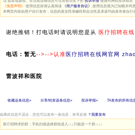
③ 如发现虚假、非法或违规信息可点击会员名下的“
投诉举报
”链接向网站投诉或在“
《免责声明》
:使用信息前请认真阅读
《用户服务协议》
,使用信息视为已知晓并同
本网页内容由用户自行发布，信息的真实性准确性和合法性及承诺均由发布者自行
谢绝推销！打电话时请说明您是从
医疗招聘在线
电话：暂无
-->-->认准
医疗招聘在线网官网 zhaopi
雷波祥和医院
收藏这条信息»
分享/转发该条信息»
投诉举报»
TA发布的所有信
如果此信息不适合，您也可以发布一条信息，坐等反馈
？我要发布
医疗招聘求职群：手机扫描选择群组进入↓↓↓只能进一个群↓↓↓↓