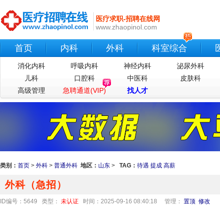
医疗求职-招聘在线网
www.zhaopinol.com
首页
内科
外科
科室综合
消化内科
呼吸内科
神经内科
泌尿外科
儿科
口腔科
中医科
皮肤科
高级管理
急聘通道(VIP)
找人才
类别：
首页
>
外科
>
普通外科
地区：
山东
>
TAG：
待遇
提成
高薪
外科（急招）
ID编号：5649 类型：
未认证
时间：2025-09-16 08:40:18
管理：
置顶
修改