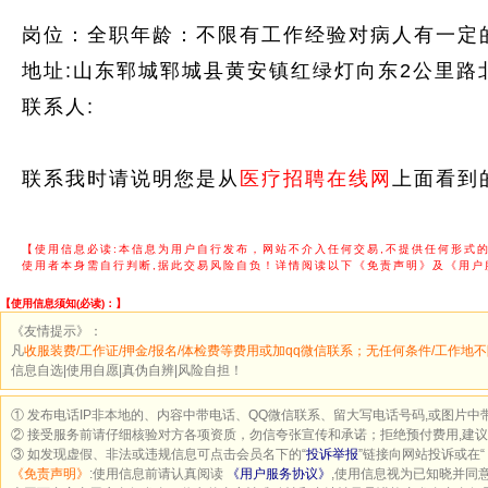
岗位：全职年龄：不限有工作经验对病人有一定的
地址:山东郓城郓城县黄安镇红绿灯向东2公里路
联系人:
联系我时请说明您是从
医疗招聘在线网
上面看到
【使用信息必读:本信息为用户自行发布，网站不介入任何交易,不提供任何形式
使用者本身需自行判断,据此交易风险自负！详情阅读以下《免责声明》及《用户
【使用信息须知(必读)：】
《友情提示》：
凡
收服装费/工作证/押金/报名/体检费等费用或加qq微信联系；无任何条件/工作地不
信息自选|使用自愿|真伪自辨|风险自担！
① 发布电话IP非本地的、内容中带电话、QQ微信联系、留大写电话号码,或图片中
② 接受服务前请仔细核验对方各项资质，勿信夸张宣传和承诺；拒绝预付费用,建
③ 如发现虚假、非法或违规信息可点击会员名下的“
投诉举报
”链接向网站投诉或在“
《免责声明》
:使用信息前请认真阅读
《用户服务协议》
,使用信息视为已知晓并同