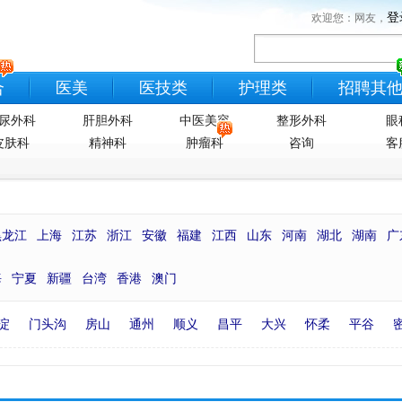
登
欢迎您：网友，
合
医美
医技类
护理类
招聘其
尿外科
肝胆外科
中医美容
整形外科
眼
皮肤科
精神科
肿瘤科
咨询
客
黑龙江
上海
江苏
浙江
安徽
福建
江西
山东
河南
湖北
湖南
广
海
宁夏
新疆
台湾
香港
澳门
淀
门头沟
房山
通州
顺义
昌平
大兴
怀柔
平谷