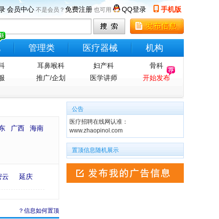
录
会员中心
免费注册
QQ登录
手机版
不是会员？
也可用
他
管理类
医疗器械
机构
科
耳鼻喉科
妇产科
骨科
服
推广/企划
医学讲师
开始发布
公告
医疗招聘在线网认准：
东
广西
海南
www.zhaopinol.com
置顶信息随机展示
密云
延庆
？信息如何置顶