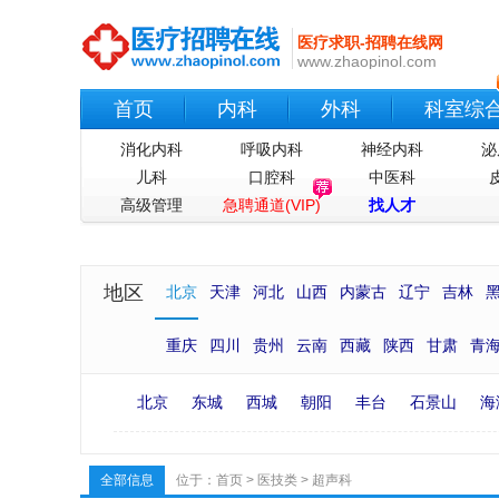
医疗求职-招聘在线网
www.zhaopinol.com
首页
内科
外科
科室综
消化内科
呼吸内科
神经内科
泌
儿科
口腔科
中医科
高级管理
急聘通道(VIP)
找人才
地区
北京
天津
河北
山西
内蒙古
辽宁
吉林
重庆
四川
贵州
云南
西藏
陕西
甘肃
青
北京
东城
西城
朝阳
丰台
石景山
海
全部信息
位于：
首页
>
医技类
>
超声科