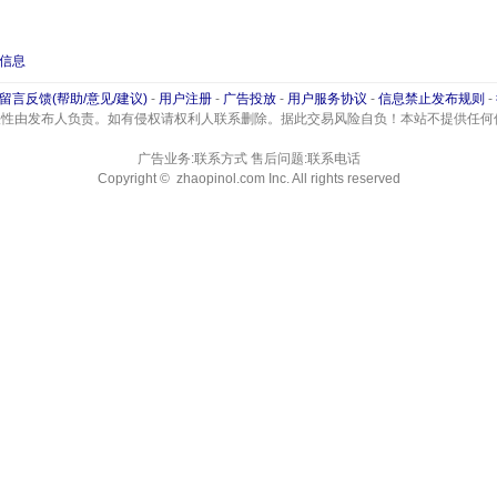
信息
留言反馈(帮助/意见/建议)
-
用户注册
-
广告投放
-
用户服务协议
-
信息禁止发布规则
-
法性由发布人负责。如有侵权请权利人联系删除。据此交易风险自负！本站不提供任何
广告业务:联系方式 售后问题:联系电话
Copyright © zhaopinol.com Inc. All rights reserved